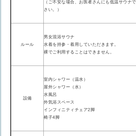
（ご不安な場合、お医者さんにも低温サウナ
さい。）
男女混浴サウナ
ルール
水着を持参・着用していただきます。
裸でご利用することはできません。
室内シャワー（温水）
屋外シャワー（水）
水風呂
設備
外気浴スペース
インフィニティチェア2脚
椅子4脚