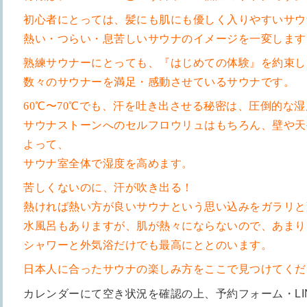
初心者にとっては、髪にも肌にも優しく入りやすいサウ
熱い・つらい・息苦しいサウナのイメージを一変します
熟練サウナーにとっても、『はじめての体験』を約束し
数々のサウナーを満足・感動させているサウナです。
60℃〜70℃でも、汗を吐き出させる秘密は、圧倒的な湿
サウナストーンへのセルフロウリュはもちろん、壁や天
よって、
サウナ室全体で湿度を高めます。
苦しくないのに、汗が吹き出る！
熱ければ熱い方が良いサウナという思い込みをガラリと
水風呂もありますが、肌が熱々にならないので、あまり
シャワーと外気浴だけでも最高にととのいます。
日本人に合ったサウナの楽しみ方をここで見つけてくだ
カレンダーにて空き状況を確認の上、予約フォーム・LI